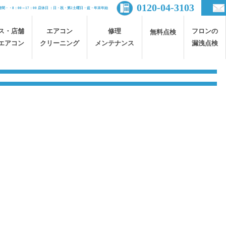
0120-04-3103
間・・8：00～17：00 店休日 ：日・祝・第2土曜日・盆・年末年始
ス・店舗
エアコン
修理
フロンの
無料点検
エアコン
クリーニング
メンテナンス
漏洩点検